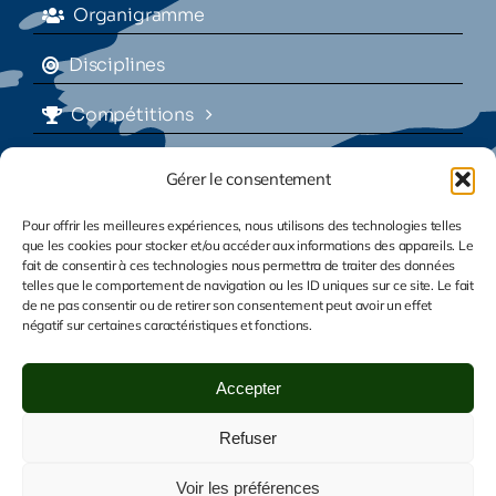
Organigramme
Disciplines
Compétitions
Contact
Gérer le consentement
Mentions légales
Pour offrir les meilleures expériences, nous utilisons des technologies telles
que les cookies pour stocker et/ou accéder aux informations des appareils. Le
fait de consentir à ces technologies nous permettra de traiter des données
Politique de confidentialité
telles que le comportement de navigation ou les ID uniques sur ce site. Le fait
de ne pas consentir ou de retirer son consentement peut avoir un effet
Politique de cookies
négatif sur certaines caractéristiques et fonctions.
Accepter
© Copyright 2026 - Tous droits
Refuser
réservés - Comité départemental de
Voir les préférences
tir sportif des Landes | Site créé par